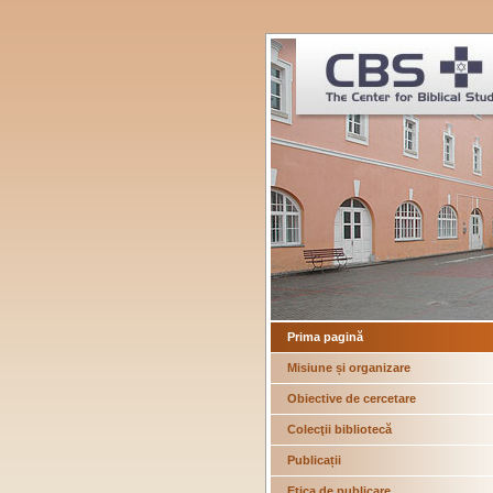
Prima pagină
Misiune și organizare
Obiective de cercetare
Colecţii bibliotecă
Publicații
Etica de publicare